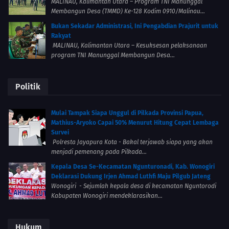
MALINAU, Kalimantan Utara – Program TNI Manunggal
Membangun Desa (TMMD) Ke-128 Kodim 0910/Malinau...
Bukan Sekadar Administrasi, Ini Pengabdian Prajurit untuk
Rakyat
MALINAU, Kalimantan Utara – Kesuksesan pelaksanaan
program TNI Manunggal Membangun Desa...
Politik
Mulai Tampak Siapa Unggul di Pilkada Provinsi Papua,
Mathius-Aryoko Capai 50% Menurut Hitung Cepat Lembaga
Survei
Polresta Jayapura Kota - Bakal terjawab siapa yang akan
menjadi pemenang pada Pilkada...
Kepala Desa Se-Kecamatan Ngunturonadi, Kab. Wonogiri
Deklarasi Dukung Irjen Ahmad Luthfi Maju Pilgub Jateng
Wonogiri - Sejumlah kepala desa di kecamatan Nguntorodi
Kabupaten Wonogiri mendeklarasikan...
Hukum