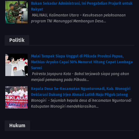
Bukan Sekadar Administrasi, Ini Pengabdian Prajurit untuk
Rakyat
MALINAU, Kalimantan Utara – Kesuksesan pelaksanaan
program TNI Manunggal Membangun Desa...
Politik
Mulai Tampak Siapa Unggul di Pilkada Provinsi Papua,
Mathius-Aryoko Capai 50% Menurut Hitung Cepat Lembaga
Survei
Polresta Jayapura Kota - Bakal terjawab siapa yang akan
menjadi pemenang pada Pilkada...
Kepala Desa Se-Kecamatan Ngunturonadi, Kab. Wonogiri
Deklarasi Dukung Irjen Ahmad Luthfi Maju Pilgub Jateng
Wonogiri - Sejumlah kepala desa di kecamatan Nguntorodi
Kabupaten Wonogiri mendeklarasikan...
Hukum