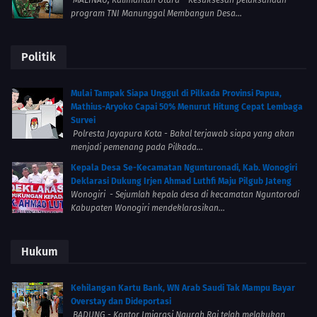
MALINAU, Kalimantan Utara – Kesuksesan pelaksanaan
program TNI Manunggal Membangun Desa...
Politik
Mulai Tampak Siapa Unggul di Pilkada Provinsi Papua,
Mathius-Aryoko Capai 50% Menurut Hitung Cepat Lembaga
Survei
Polresta Jayapura Kota - Bakal terjawab siapa yang akan
menjadi pemenang pada Pilkada...
Kepala Desa Se-Kecamatan Ngunturonadi, Kab. Wonogiri
Deklarasi Dukung Irjen Ahmad Luthfi Maju Pilgub Jateng
Wonogiri - Sejumlah kepala desa di kecamatan Nguntorodi
Kabupaten Wonogiri mendeklarasikan...
Hukum
Kehilangan Kartu Bank, WN Arab Saudi Tak Mampu Bayar
Overstay dan Dideportasi
BADUNG - Kantor Imigrasi Ngurah Rai telah melakukan