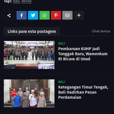
Tags:
Bali
Berita
Links para esta postagem
Lihat semua
BALI
Pembaruan KUHP Jadi
Tonggak Baru, Wamenkum
RI Bicara di Unud
BALI
Ketegangan Timur Tengah,
Bali Hadirkan Pesan
Perdamaian