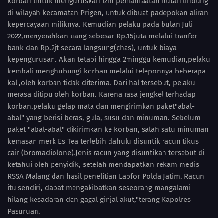
korban untuk menguruskan izin pemanfaatan hutan lindung
di wilayah kecamatan Prigen, untuk dibuat padepokan aliran
kepercayaan miliknya. Kemudian pelaku pada bulan Juli
2022,menyerahkan uang sebesar Rp.15juta melalui tranfer
bank dan Rp.2jt secara langsung(chas), untuk biaya
kepengurusan. Akan tetapi hingga 2minggu kemudian,pelaku
kembali menghubungi korban melalui teleponnya beberapa
kali,oleh korban tidak diterima. Dari hal tersebut, pelaku
merasa ditipu oleh korban. Karena rasa jengkel terhadap
korban,pelaku gelap mata dan mengirimkan paket"abal-
abal" yang berisi beras, gula, susu dan minuman. Sebelum
paket "abal-abal" dikirimkan ke korban, salah satu minuman
kemasan merk Es Tea terlebih dahulu disuntik racun tikus
cair (bromadiolone).Jenis racun yang disuntikan tersebut di
ketahui oleh penyidik, setelah mendapatkan rekam medis
RSSA Malang dan hasil penelitian Labfor Polda Jatim. Racun
itu sendiri, dapat mengakibatkan seseorang mangalami
hilang kesadaran dan gagal ginjal akut,"terang Kapolres
Pasuruan.