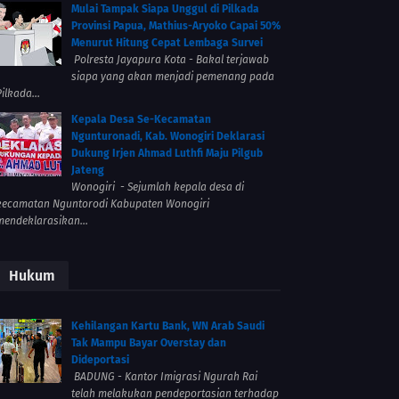
Mulai Tampak Siapa Unggul di Pilkada
Provinsi Papua, Mathius-Aryoko Capai 50%
Menurut Hitung Cepat Lembaga Survei
Polresta Jayapura Kota - Bakal terjawab
siapa yang akan menjadi pemenang pada
ilkada...
Kepala Desa Se-Kecamatan
Ngunturonadi, Kab. Wonogiri Deklarasi
Dukung Irjen Ahmad Luthfi Maju Pilgub
Jateng
Wonogiri - Sejumlah kepala desa di
kecamatan Nguntorodi Kabupaten Wonogiri
mendeklarasikan...
Hukum
Kehilangan Kartu Bank, WN Arab Saudi
Tak Mampu Bayar Overstay dan
Dideportasi
BADUNG - Kantor Imigrasi Ngurah Rai
telah melakukan pendeportasian terhadap