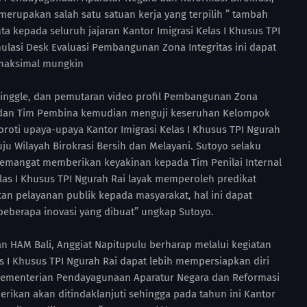
 merupakan salah satu satuan kerja yang terpilih ” tambah
a kepada seluruh jajaran Kantor Imigrasi Kelas I Khusus TPI
ulasi Desk Evaluasi Pembangunan Zona Integritas ini dapat
maksimal mungkin
 jinggle, dan pemutaran video profil Pembangunan Zona
al dan Tim Pembina kemudian menguji keseruhan Kelompok
roti upaya-upaya Kantor Imigrasi Kelas I Khusus TPI Ngurah
u Wilayah Birokrasi Bersih dan Melayani. Sutoyo selaku
emangat memberikan keyakinan kepada Tim Penilai Internal
elas I Khusus TPI Ngurah Rai layak memperoleh predikat
n pelayanan publik kepada masyarakat, hal ini dapat
 beberapa inovasi yang dibuat” ungkap Sutoyo.
 HAM Bali, Anggiat Napitupulu berharap melalui kegiatan
las I Khusus TPI Ngurah Rai dapat lebih mempersiapkan diri
 Kementerian Pendayagunaan Aparatur Negara dan Reformasi
erikan akan ditindaklanjuti sehingga pada tahun ini Kantor