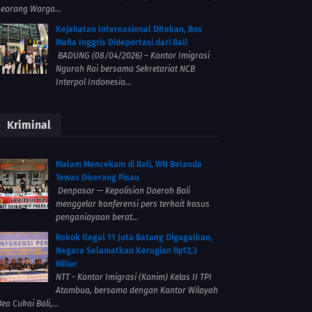
seorang Warga...
Kejahatan Internasional Ditekan, Bos
Mafia Inggris Dideportasi dari Bali
BADUNG (08/04/2026) – Kantor Imigrasi
Ngurah Rai bersama Sekretariat NCB
Interpol Indonesia...
Kriminal
Malam Mencekam di Bali, WN Belanda
Tewas Diserang Pisau
Denpasar — Kepolisian Daerah Bali
menggelar konferensi pers terkait kasus
penganiayaan berat...
Rokok Ilegal 11 Juta Batang Digagalkan,
Negara Selamatkan Kerugian Rp12,3
Miliar
NTT - Kantor Imigrasi (Kanim) Kelas II TPI
Atambua, bersama dengan Kantor Wilayah
ea Cukai Bali,...